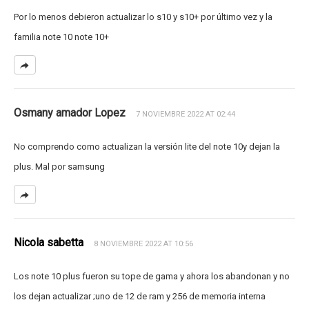
Por lo menos debieron actualizar lo s10 y s10+ por último vez y la
familia note 10 note 10+
Osmany amador Lopez
7 NOVIEMBRE 2022 AT 02:44
No comprendo como actualizan la versión lite del note 10y dejan la
plus. Mal por samsung
Nicola sabetta
8 NOVIEMBRE 2022 AT 10:56
Los note 10 plus fueron su tope de gama y ahora los abandonan y no
los dejan actualizar ;uno de 12 de ram y 256 de memoria interna