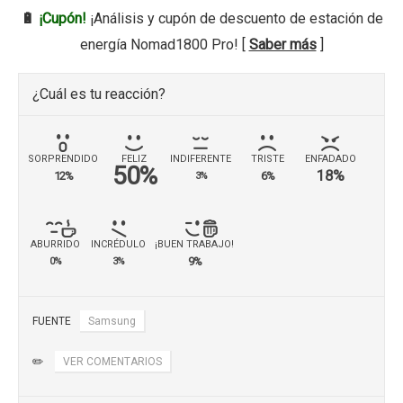
🔋
¡Cupón!
¡Análisis y cupón de descuento de estación de
energía Nomad1800 Pro! [
Saber más
]
¿Cuál es tu reacción?
SORPRENDIDO
FELIZ
INDIFERENTE
TRISTE
ENFADADO
50%
18%
12%
6%
3%
ABURRIDO
INCRÉDULO
¡BUEN TRABAJO!
9%
0%
3%
FUENTE
Samsung
✏️
VER COMENTARIOS