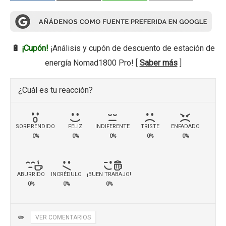
🔋
¡Cupón!
¡Análisis y cupón de descuento de estación de
energía Nomad1800 Pro! [
Saber más
]
¿Cuál es tu reacción?
SORPRENDIDO
FELIZ
INDIFERENTE
TRISTE
ENFADADO
0%
0%
0%
0%
0%
ABURRIDO
INCRÉDULO
¡BUEN TRABAJO!
0%
0%
0%
✏️
VER COMENTARIOS