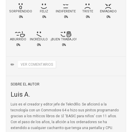
SORPRENDIDO
FELIZ
INDIFERENTE
TRISTE
ENFADADO
0%
0%
0%
0%
0%
ABURRIDO
INCRÉDULO
¡BUEN TRABAJO!
0%
0%
0%
✏️
VER COMENTARIOS
SOBRE EL AUTOR
Luis A.
Luis es el creador y editor jefe de Teknófilo. Se aficionó a la
tecnología con un Commodore 64 e hizo sus pinitos programando
gracias a los míticos
libros de 🛒 'BASIC para niños'
con 11 años.
Con el paso de los años, la afición a los ordenadores se ha
extendido a cualquier cacharrito que tenga una pantalla y CPU.