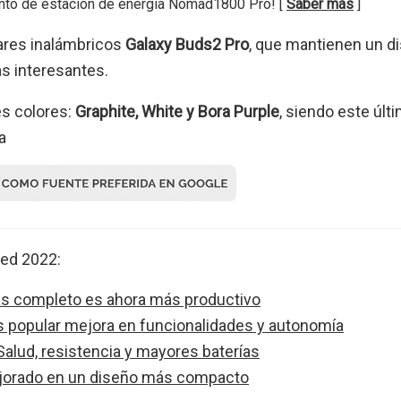
nto de estación de energía Nomad1800 Pro! [
Saber más
]
ares inalámbricos
Galaxy Buds2 Pro
, que mantienen un d
as interesantes.
es colores:
Graphite, White y Bora Purple
, siendo este últi
a
ed 2022:
ás completo es ahora más productivo
s popular mejora en funcionalidades y autonomía
alud, resistencia y mayores baterías
orado en un diseño más compacto