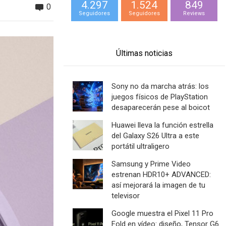
4.297
1.524
849
0
Seguidores
Seguidores
Reviews
Últimas noticias
Sony no da marcha atrás: los
juegos físicos de PlayStation
desaparecerán pese al boicot
Huawei lleva la función estrella
del Galaxy S26 Ultra a este
portátil ultraligero
Samsung y Prime Video
estrenan HDR10+ ADVANCED:
así mejorará la imagen de tu
televisor
Google muestra el Pixel 11 Pro
Fold en vídeo: diseño, Tensor G6