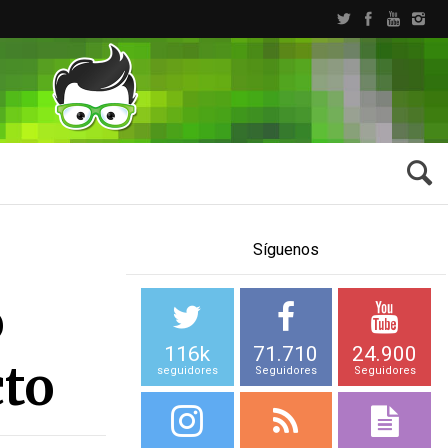
Síguenos
o
116k
71.710
24.900
to
seguidores
Seguidores
Seguidores