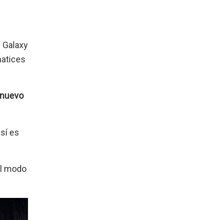
s Galaxy
matices
nuevo
sí es
al modo