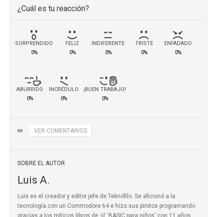
¿Cuál es tu reacción?
SORPRENDIDO
FELIZ
INDIFERENTE
TRISTE
ENFADADO
0%
0%
0%
0%
0%
ABURRIDO
INCRÉDULO
¡BUEN TRABAJO!
0%
0%
0%
✏️
VER COMENTARIOS
SOBRE EL AUTOR
Luis A.
Luis es el creador y editor jefe de Teknófilo. Se aficionó a la
tecnología con un Commodore 64 e hizo sus pinitos programando
gracias a los míticos
libros de 🛒 'BASIC para niños'
con 11 años.