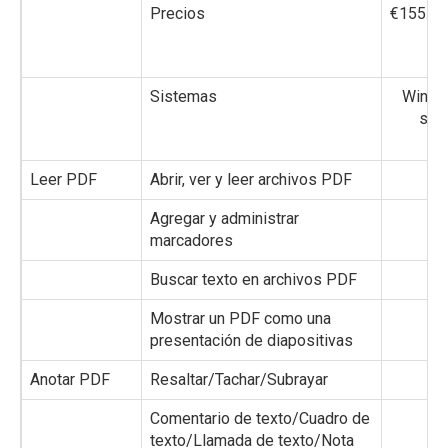
Precios
€155.88
Sistemas
Wind
sol
Leer PDF
Abrir, ver y leer archivos PDF
✔️
Agregar y administrar
✔️
marcadores
Buscar texto en archivos PDF
✔️
Mostrar un PDF como una
❌
presentación de diapositivas
Anotar PDF
Resaltar/Tachar/Subrayar
✔️
Comentario de texto/Cuadro de
✔️
texto/Llamada de texto/Nota