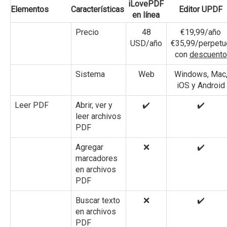
iLovePDF
Elementos
Características
Editor UPDF
en línea
Precio
48
€19,99/año
USD/año
€35,99/perpetu
con
descuento
Sistema
Web
Windows, Mac
iOS y Android
Leer PDF
Abrir, ver y
✔️
✔️
leer archivos
PDF
Agregar
❌
✔️
marcadores
en archivos
PDF
Buscar texto
❌
✔️
en archivos
PDF