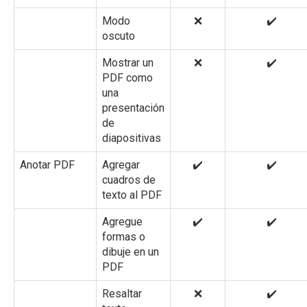
Modo
❌
✔️
oscuto
Mostrar un
❌
✔️
PDF como
una
presentación
de
diapositivas
Anotar PDF
Agregar
✔️
✔️
cuadros de
texto al PDF
Agregue
✔️
✔️
formas o
dibuje en un
PDF
Resaltar
❌
✔️