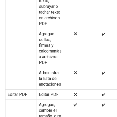
texto,
subrayar o
tachar texto
en archivos
PDF
Agregue
❌
✔️
sellos,
firmas y
calcomanías
a archivos
PDF
Administrar
❌
✔️
la lista de
anotaciones
Editar PDF
Editar PDF
❌
✔️
Agregue,
✔️
✔️
cambie el
tamaño, gire