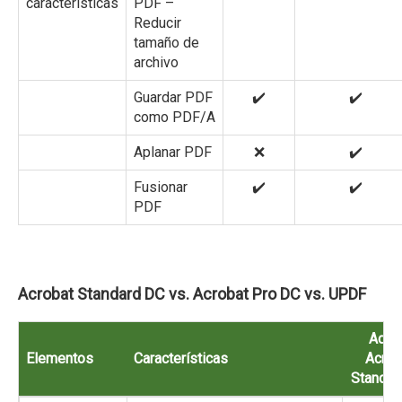
características
PDF –
Reducir
tamaño de
archivo
Guardar PDF
✔️
✔️
como PDF/A
Aplanar PDF
❌
✔️
Fusionar
✔️
✔️
PDF
Acrobat Standard DC vs. Acrobat Pro DC vs. UPDF
Adob
Elementos
Características
Acrob
Standar