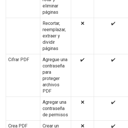
eliminar
páginas
Recortar,
❌
✔️
reemplazar,
extraer y
dividir
páginas
Cifrar PDF
Agregue una
✔️
✔️
contraseña
para
proteger
archivos
PDF
Agregar una
❌
✔️
contraseña
de permisos
Crea PDF
Crear un
❌
✔️