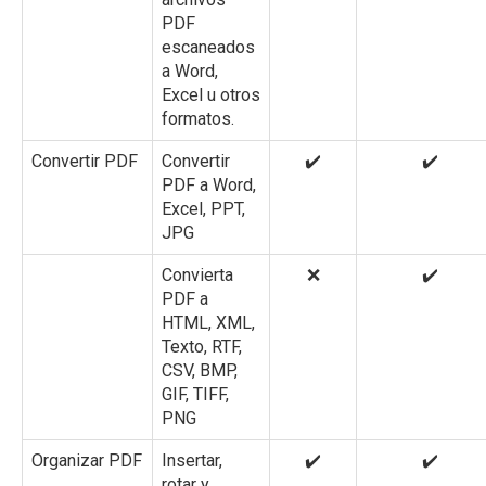
PDF
escaneados
a Word,
Excel u otros
formatos.
Convertir PDF
Convertir
✔️
✔️
PDF a Word,
Excel, PPT,
JPG
Convierta
❌
✔️
PDF a
HTML, XML,
Texto, RTF,
CSV, BMP,
GIF, TIFF,
PNG
Organizar PDF
Insertar,
✔️
✔️
rotar y