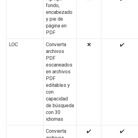
fondo,
encabezado
y pie de
página en
PDF
LOC
Convierta
❌
✔️
archivos
PDF
escaneados
en archivos
PDF
editables y
con
capacidad
de búsqueda
con 30
idiomas
Convierta
✔️
✔️
archivos