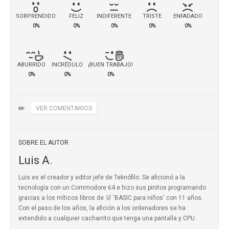
SORPRENDIDO
FELIZ
INDIFERENTE
TRISTE
ENFADADO
0%
0%
0%
0%
0%
ABURRIDO
INCRÉDULO
¡BUEN TRABAJO!
0%
0%
0%
✏️
VER COMENTARIOS
SOBRE EL AUTOR
Luis A.
Luis es el creador y editor jefe de Teknófilo. Se aficionó a la
tecnología con un Commodore 64 e hizo sus pinitos programando
gracias a los míticos
libros de 🛒 'BASIC para niños'
con 11 años.
Con el paso de los años, la afición a los ordenadores se ha
extendido a cualquier cacharrito que tenga una pantalla y CPU.