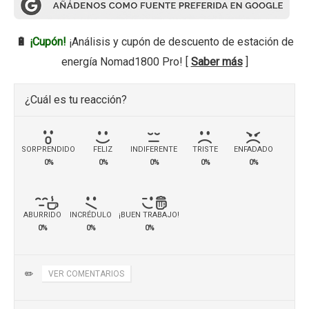
🔋
¡Cupón!
¡Análisis y cupón de descuento de estación de
energía Nomad1800 Pro! [
Saber más
]
¿Cuál es tu reacción?
SORPRENDIDO
FELIZ
INDIFERENTE
TRISTE
ENFADADO
0%
0%
0%
0%
0%
ABURRIDO
INCRÉDULO
¡BUEN TRABAJO!
0%
0%
0%
✏️
VER COMENTARIOS