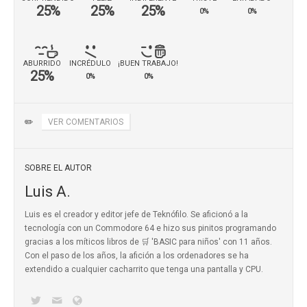
25%
25%
25%
0%
0%
ABURRIDO
INCRÉDULO
¡BUEN TRABAJO!
25%
0%
0%
✏️
VER COMENTARIOS
SOBRE EL AUTOR
Luis A.
Luis es el creador y editor jefe de Teknófilo. Se aficionó a la
tecnología con un Commodore 64 e hizo sus pinitos programando
gracias a los míticos
libros de 🛒 'BASIC para niños'
con 11 años.
Con el paso de los años, la afición a los ordenadores se ha
extendido a cualquier cacharrito que tenga una pantalla y CPU.