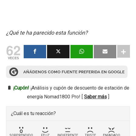
¿Qué te ha parecido esta función?
62
VECES
🔋
¡Cupón!
¡Análisis y cupón de descuento de estación de
energía Nomad1800 Pro! [
Saber más
]
¿Cuál es tu reacción?
SORPRENDIDO
FELIZ
INDIFERENTE
TRISTE
ENFADADO