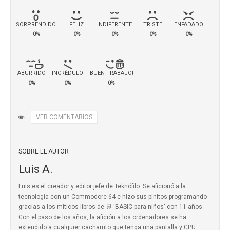
SORPRENDIDO
FELIZ
INDIFERENTE
TRISTE
ENFADADO
0%
0%
0%
0%
0%
ABURRIDO
INCRÉDULO
¡BUEN TRABAJO!
0%
0%
0%
✏️
VER COMENTARIOS
SOBRE EL AUTOR
Luis A.
Luis es el creador y editor jefe de Teknófilo. Se aficionó a la
tecnología con un Commodore 64 e hizo sus pinitos programando
gracias a los míticos
libros de 🛒 'BASIC para niños'
con 11 años.
Con el paso de los años, la afición a los ordenadores se ha
extendido a cualquier cacharrito que tenga una pantalla y CPU.