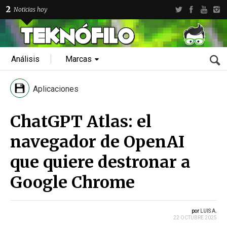
2
Noticias hoy
Análisis
Marcas
Aplicaciones
ChatGPT Atlas: el
navegador de OpenAI
que quiere destronar a
Google Chrome
por
LUIS A.
22 OCTUBRE 2025