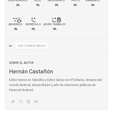
SORPRENDIDO
FELIZ
INDIFERENTE
TRISTE
ENFADADO
0%
0%
0%
0%
0%
ABURRIDO
INCRÉDULO
¡BUEN TRABAJO!
0%
0%
0%
✏️
VER COMENTARIOS
SOBRE EL AUTOR
Hernán Castañón
Editor Senior en Teknófilo y Editor Senior en HTCMania. Amante del
mundo Android, desarrollador y jefe de relaciones públicas de
Paranoid Android.