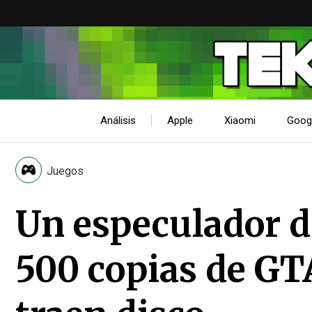
Análisis
Apple
Xiaomi
Goog
Juegos
Un especulador d
500 copias de GT