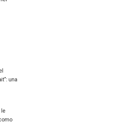
el
it”: una
 le
s como