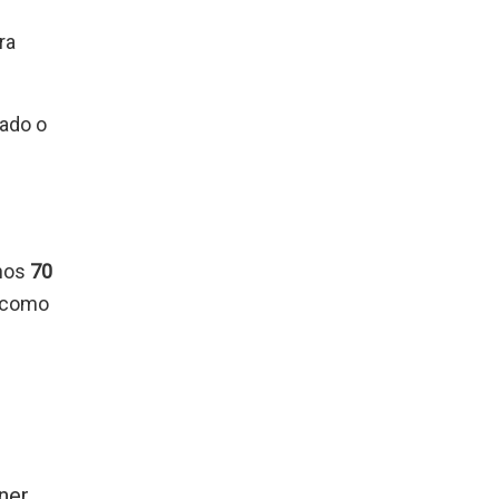
ra
sado o
nos
70
l como
rner