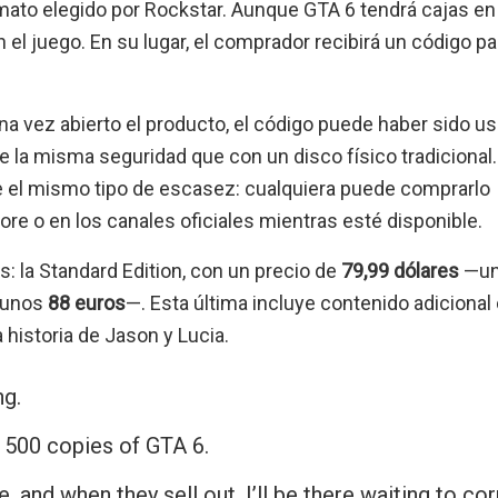
rmato elegido por Rockstar. Aunque GTA 6 tendrá cajas en
 el juego. En su lugar, el comprador recibirá un código pa
na vez abierto el producto, el código puede haber sido u
 la misma seguridad que con un disco físico tradicional.
ste el mismo tipo de escasez: cualquiera puede comprarlo
ore o en los canales oficiales mientras esté disponible.
: la Standard Edition, con un precio de
79,99 dólares
—u
unos
88 euros
—. Esta última incluye contenido adiciona
a historia de Jason y Lucia.
ng.
500 copies of GTA 6.
, and when they sell out, I’ll be there waiting to co