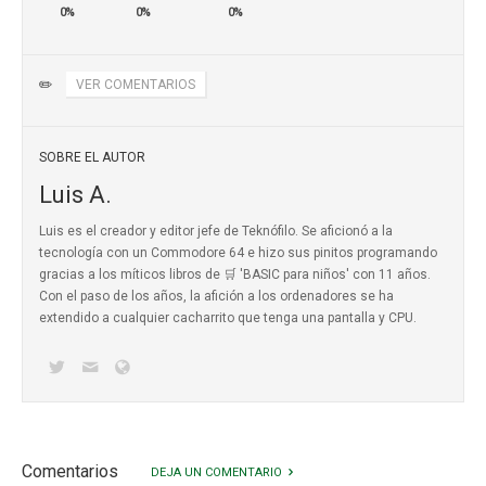
0%
0%
0%
✏️
VER COMENTARIOS
SOBRE EL AUTOR
Luis A.
Luis es el creador y editor jefe de Teknófilo. Se aficionó a la
tecnología con un Commodore 64 e hizo sus pinitos programando
gracias a los míticos
libros de 🛒 'BASIC para niños'
con 11 años.
Con el paso de los años, la afición a los ordenadores se ha
extendido a cualquier cacharrito que tenga una pantalla y CPU.
Comentarios
DEJA UN COMENTARIO