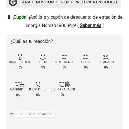
🔋
¡Cupón!
¡Análisis y cupón de descuento de estación de
energía Nomad1800 Pro! [
Saber más
]
¿Cuál es tu reacción?
SORPRENDIDO
FELIZ
INDIFERENTE
TRISTE
ENFADADO
0%
0%
0%
0%
0%
ABURRIDO
INCRÉDULO
¡BUEN TRABAJO!
0%
0%
0%
✏️
VER COMENTARIOS