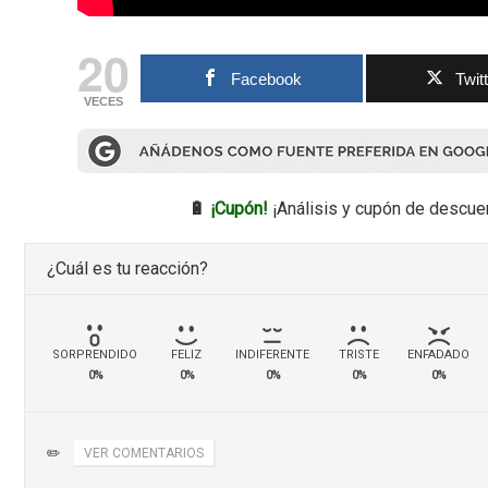
20
Facebook
Twit
VECES
🔋
¡Cupón!
¡Análisis y cupón de descue
¿Cuál es tu reacción?
SORPRENDIDO
FELIZ
INDIFERENTE
TRISTE
ENFADADO
0%
0%
0%
0%
0%
✏️
VER COMENTARIOS