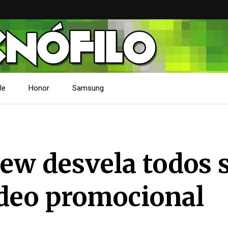
le
Honor
Samsung
iew desvela todos 
ídeo promocional