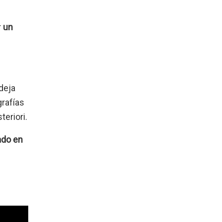
r
un
 deja
grafías
teriori.
ado en