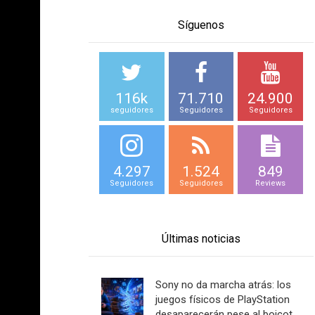
Síguenos
116k
71.710
24.900
seguidores
Seguidores
Seguidores
4.297
1.524
849
Seguidores
Seguidores
Reviews
Últimas noticias
Sony no da marcha atrás: los
juegos físicos de PlayStation
desaparecerán pese al boicot