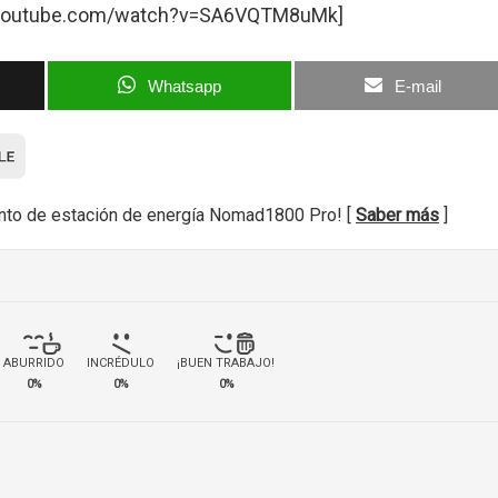
.youtube.com/watch?v=SA6VQTM8uMk]
Whatsapp
E-mail
nto de estación de energía Nomad1800 Pro! [
Saber más
]
ABURRIDO
INCRÉDULO
¡BUEN TRABAJO!
0%
0%
0%