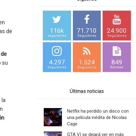
en
116k
71.710
24.900
as de
seguidores
Seguidores
Seguidores
 de
4.297
1.524
849
o su
Seguidores
Seguidores
Reviews
Últimas noticias
 la
un
Netflix ha perdido un disco con
ón
una película inédita de Nicolas
Cage
GTA VI se dejará ver en más