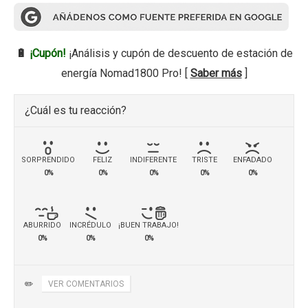
🔋
¡Cupón!
¡Análisis y cupón de descuento de estación de
energía Nomad1800 Pro! [
Saber más
]
¿Cuál es tu reacción?
SORPRENDIDO
FELIZ
INDIFERENTE
TRISTE
ENFADADO
0%
0%
0%
0%
0%
ABURRIDO
INCRÉDULO
¡BUEN TRABAJO!
0%
0%
0%
✏️
VER COMENTARIOS