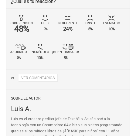
¿Cuál es tu reacción?
SORPRENDIDO
FELIZ
INDIFERENTE
TRISTE
ENFADADO
48%
24%
5%
10%
0%
ABURRIDO
INCRÉDULO
¡BUEN TRABAJO!
10%
5%
0%
✏️
VER COMENTARIOS
SOBRE EL AUTOR
Luis A.
Luis es el creador y editor jefe de Teknófilo. Se aficionó a la
tecnología con un Commodore 64 e hizo sus pinitos programando
gracias a los míticos
libros de 🛒 'BASIC para niños'
con 11 años.