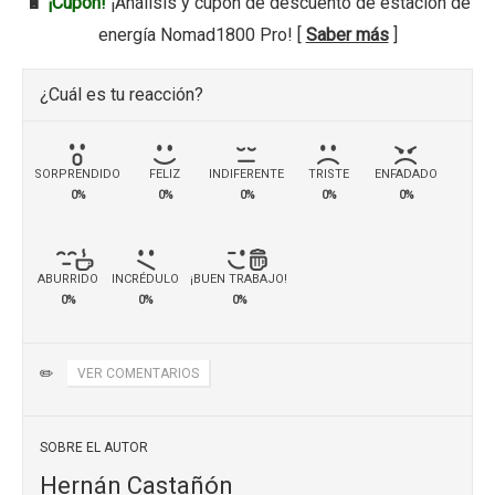
🔋
¡Cupón!
¡Análisis y cupón de descuento de estación de
energía Nomad1800 Pro! [
Saber más
]
¿Cuál es tu reacción?
SORPRENDIDO
FELIZ
INDIFERENTE
TRISTE
ENFADADO
0%
0%
0%
0%
0%
ABURRIDO
INCRÉDULO
¡BUEN TRABAJO!
0%
0%
0%
✏️
VER COMENTARIOS
SOBRE EL AUTOR
Hernán Castañón