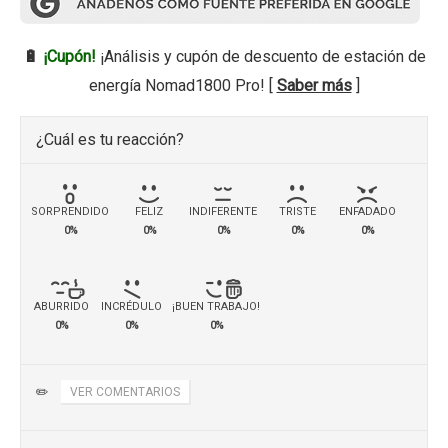
🔋
¡Cupón!
¡Análisis y cupón de descuento de estación de
energía Nomad1800 Pro! [
Saber más
]
¿Cuál es tu reacción?
SORPRENDIDO
FELIZ
INDIFERENTE
TRISTE
ENFADADO
0%
0%
0%
0%
0%
ABURRIDO
INCRÉDULO
¡BUEN TRABAJO!
0%
0%
0%
✏️
VER COMENTARIOS