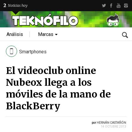
2
Noticias hoy
Análisis
Marcas
Smartphones
El videoclub online
Nubeox llega a los
móviles de la mano de
BlackBerry
por
HERNÁN CASTAÑÓN
14 OCTUBRE 2013