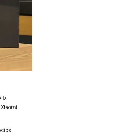
 la
 Xiaomi
ecios