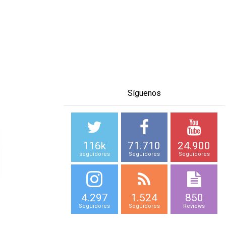
Síguenos
116k
71.710
24.900
seguidores
Seguidores
Seguidores
4.297
1.524
850
Seguidores
Seguidores
Reviews