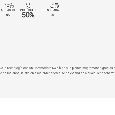
ABURRIDO
INCRÉDULO
¡BUEN TRABAJO!
50%
0%
0%
ionó a la tecnología con un Commodore 64 e hizo sus pinitos programando gracias 
o de los años, la afición a los ordenadores se ha extendido a cualquier cacharri