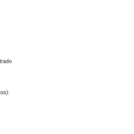
ltrado
os):