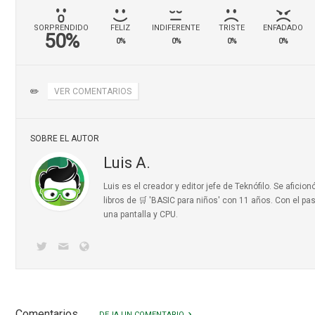
SORPRENDIDO
FELIZ
INDIFERENTE
TRISTE
ENFADADO
50%
0%
0%
0%
0%
✏️
VER COMENTARIOS
SOBRE EL AUTOR
Luis A.
Luis es el creador y editor jefe de Teknófilo. Se afic
libros de 🛒 'BASIC para niños'
con 11 años. Con el pas
una pantalla y CPU.
Comentarios
DEJA UN COMENTARIO