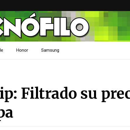
le
Honor
Samsung
p: Filtrado su pre
pa