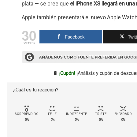
plata — se cree que
el iPhone XS llegará en una
Apple también presentará el nuevo Apple Watch
30
Facebook
Twit
VECES
🔋
¡Cupón!
¡Análisis y cupón de descue
¿Cuál es tu reacción?
SORPRENDIDO
FELIZ
INDIFERENTE
TRISTE
ENFADADO
0%
0%
0%
0%
0%