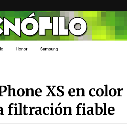
le
Honor
Samsung
iPhone XS en color
filtración fiable