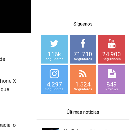
Síguenos
116k
71.710
24.900
 de
seguidores
Seguidores
Seguidores
Phone X
4.297
1.524
849
í que
Seguidores
Seguidores
Reviews
Últimas noticias
acial o