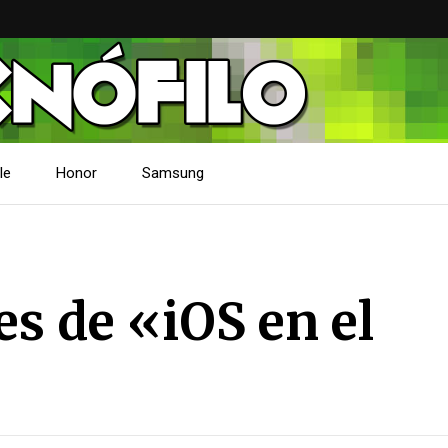
le
Honor
Samsung
s de «iOS en el