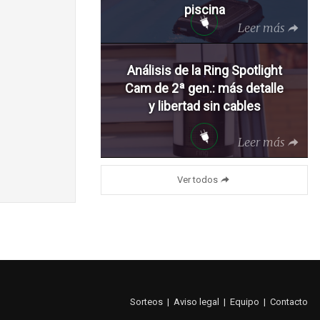
piscina
Leer más
Análisis de la Ring Spotlight
Cam de 2ª gen.: más detalle
y libertad sin cables
Leer más
Ver todos
Sorteos
|
Aviso legal
|
Equipo
|
Contacto