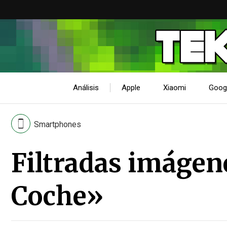
Análisis
Apple
Xiaomi
Goog
Smartphones
Filtradas imágene
Coche»