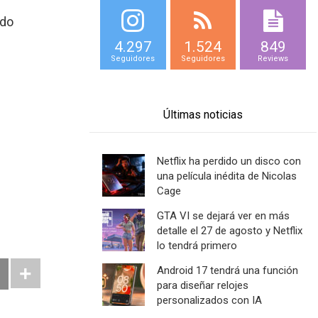
ndo
4.297
1.524
849
Seguidores
Seguidores
Reviews
Últimas noticias
Netflix ha perdido un disco con
una película inédita de Nicolas
Cage
GTA VI se dejará ver en más
detalle el 27 de agosto y Netflix
lo tendrá primero
Android 17 tendrá una función
para diseñar relojes
personalizados con IA