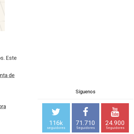
s. Este
nta de
Síguenos
ora
116k
71.710
24.900
seguidores
Seguidores
Seguidores