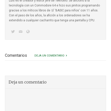
Luis es el creador y editor jefe de Teknófilo. Se aficionó a la
tecnología con un Commodore 64 e hizo sus pinitos programando
gracias a los míticos
libros de 🛒 'BASIC para niños'
con 11 años.
Con el paso de los años, la afición a los ordenadores se ha
extendido a cualquier cacharrito que tenga una pantalla y CPU.
Comentarios
DEJA UN COMENTARIO
Deja un comentario