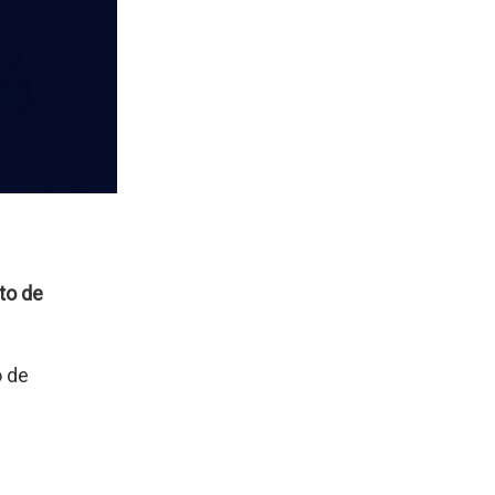
to de
o de