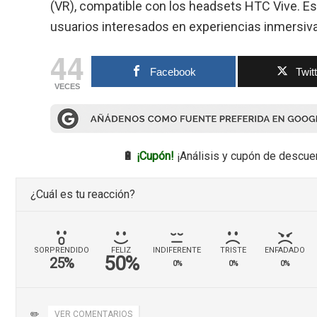
(VR), compatible con los headsets HTC Vive. Est
usuarios interesados en experiencias inmersiv
44
Facebook
Twit
VECES
🔋
¡Cupón!
¡Análisis y cupón de descue
¿Cuál es tu reacción?
SORPRENDIDO
FELIZ
INDIFERENTE
TRISTE
ENFADADO
50%
25%
0%
0%
0%
✏️
VER COMENTARIOS