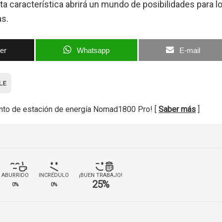
a característica abrirá un mundo de posibilidades para l
as.
ter
Whatsapp
E-mail
nto de estación de energía Nomad1800 Pro! [
Saber más
]
ABURRIDO
INCRÉDULO
¡BUEN TRABAJO!
25%
0%
0%