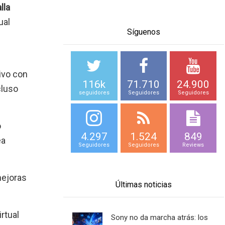
lla
ual
Síguenos
ivo con
116k
71.710
24.900
cluso
seguidores
Seguidores
Seguidores
o
4.297
1.524
849
ea
Seguidores
Seguidores
Reviews
mejoras
Últimas noticias
rtual
Sony no da marcha atrás: los