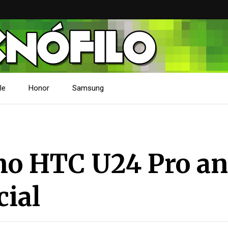
le
Honor
Samsung
imo HTC U24 Pro an
cial