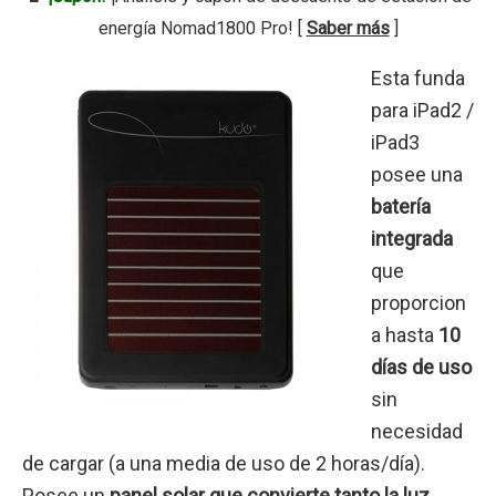
energía Nomad1800 Pro! [
Saber más
]
Esta funda
para iPad2 /
iPad3
posee una
batería
integrada
que
proporcion
a hasta
10
días de uso
sin
necesidad
de cargar (a una media de uso de 2 horas/día).
Posee un
panel solar que convierte tanto la luz