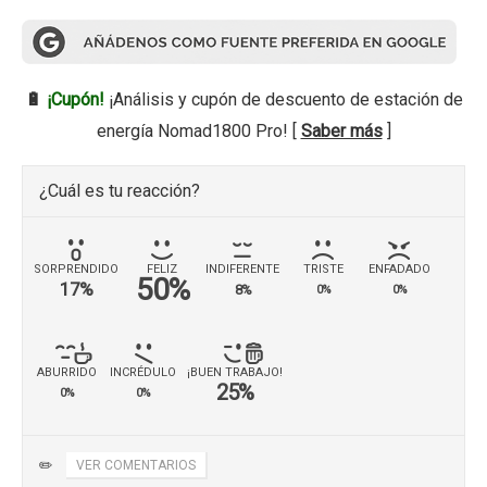
🔋
¡Cupón!
¡Análisis y cupón de descuento de estación de
energía Nomad1800 Pro! [
Saber más
]
¿Cuál es tu reacción?
SORPRENDIDO
FELIZ
INDIFERENTE
TRISTE
ENFADADO
50%
17%
8%
0%
0%
ABURRIDO
INCRÉDULO
¡BUEN TRABAJO!
25%
0%
0%
✏️
VER COMENTARIOS