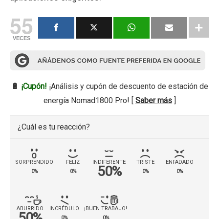
55
VECES
🔋
¡Cupón!
¡Análisis y cupón de descuento de estación de
energía Nomad1800 Pro! [
Saber más
]
¿Cuál es tu reacción?
SORPRENDIDO
FELIZ
INDIFERENTE
TRISTE
ENFADADO
50%
0%
0%
0%
0%
ABURRIDO
INCRÉDULO
¡BUEN TRABAJO!
50%
0%
0%