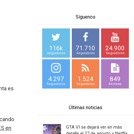
Síguenos
116k
71.710
24.900
seguidores
Seguidores
Seguidores
4.297
1.524
849
Seguidores
Seguidores
Reviews
nta es
Últimas noticias
lcando
GTA VI se dejará ver en más
ES en
detalle el 27 de agosto y Netflix