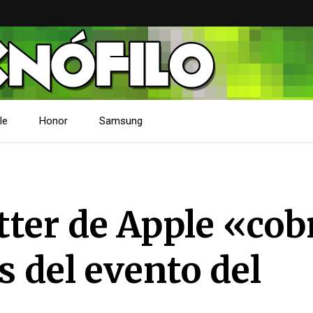
le
Honor
Samsung
tter de Apple «cob
s del evento del