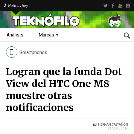
2
Noticias hoy
Análisis
Marcas
Smartphones
Logran que la funda Dot
View del HTC One M8
muestre otras
notificaciones
por
HERNÁN CASTAÑÓN
23 ABRIL 2014