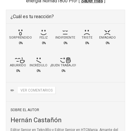
energía Nomad1800 Pro! [
Saber más
]
¿Cuál es tu reacción?
SORPRENDIDO
FELIZ
INDIFERENTE
TRISTE
ENFADADO
0%
0%
0%
0%
0%
ABURRIDO
INCRÉDULO
¡BUEN TRABAJO!
0%
0%
0%
✏️
VER COMENTARIOS
SOBRE EL AUTOR
Hernán Castañón
Editor Senior en Teknófilo y Editor Senior en HTCMania. Amante del