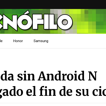
le
Honor
Samsung
eda sin Android N
ado el fin de su ci