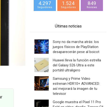
4.297
1.524
849
Seguidores
Seguidores
Reviews
Últimas noticias
Sony no da marcha atrás: los
juegos físicos de PlayStation
desaparecerán pese al boicot
Huawei lleva la función estrella
del Galaxy S26 Ultra a este
portátil ultraligero
Samsung y Prime Video
estrenan HDR10+ ADVANCED:
así mejorará la imagen de tu
televisor
ar
Google muestra el Pixel 11 Pro