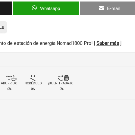
Whatsapp
E-mail
nto de estación de energía Nomad1800 Pro! [
Saber más
]
ABURRIDO
INCRÉDULO
¡BUEN TRABAJO!
0%
0%
0%