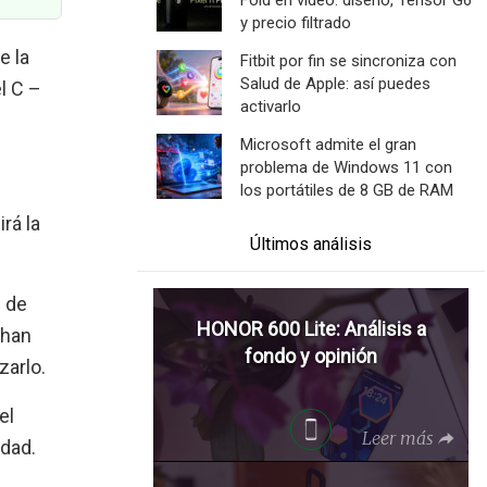
Fold en vídeo: diseño, Tensor G6
y precio filtrado
e la
Fitbit por fin se sincroniza con
Salud de Apple: así puedes
l C –
activarlo
Microsoft admite el gran
problema de Windows 11 con
los portátiles de 8 GB de RAM
rá la
Últimos análisis
 de
HONOR 600 Lite: Análisis a
 han
fondo y opinión
zarlo.
el
Leer más
dad.