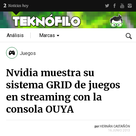
2
Noticias hoy
Análisis
Marcas
Juegos
Nvidia muestra su
sistema GRID de juegos
en streaming con la
consola OUYA
por
HERNÁN CASTAÑÓN
16 JUNIO 2013