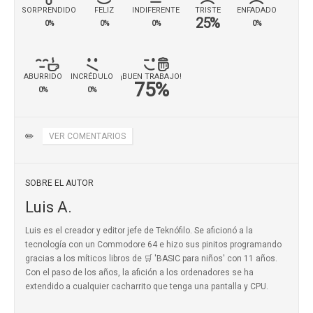
SORPRENDIDO
FELIZ
INDIFERENTE
TRISTE
ENFADADO
25%
0%
0%
0%
0%
ABURRIDO
INCRÉDULO
¡BUEN TRABAJO!
75%
0%
0%
✏️
VER COMENTARIOS
SOBRE EL AUTOR
Luis A.
Luis es el creador y editor jefe de Teknófilo. Se aficionó a la
tecnología con un Commodore 64 e hizo sus pinitos programando
gracias a los míticos
libros de 🛒 'BASIC para niños'
con 11 años.
Con el paso de los años, la afición a los ordenadores se ha
extendido a cualquier cacharrito que tenga una pantalla y CPU.