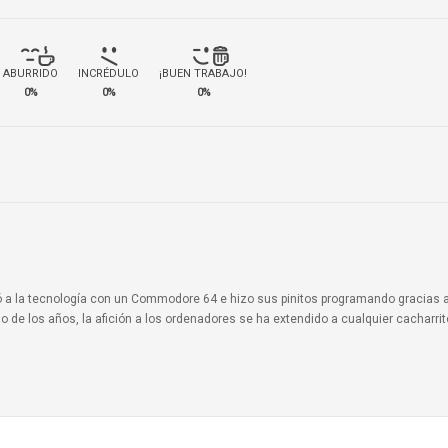
ABURRIDO
INCRÉDULO
¡BUEN TRABAJO!
0%
0%
0%
ionó a la tecnología con un Commodore 64 e hizo sus pinitos programando gracias 
o de los años, la afición a los ordenadores se ha extendido a cualquier cacharri