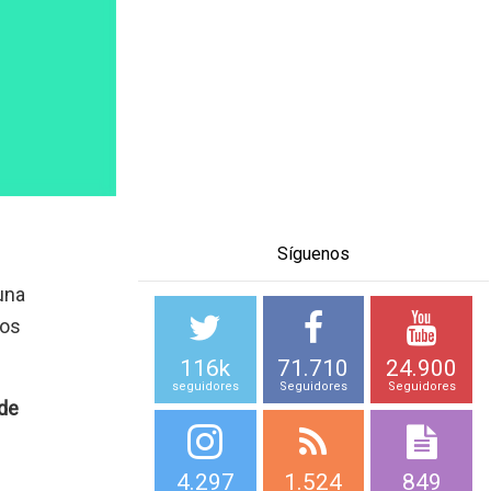
Síguenos
una
los
116k
71.710
24.900
seguidores
Seguidores
Seguidores
 de
4.297
1.524
849