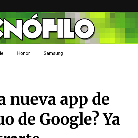
le
Honor
Samsung
la nueva app de
o de Google? Ya