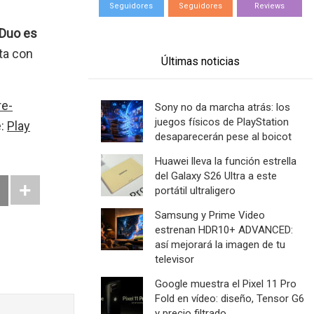
Seguidores
Seguidores
Reviews
Duo es
ta con
Últimas noticias
re-
Sony no da marcha atrás: los
juegos físicos de PlayStation
e:
Play
desaparecerán pese al boicot
Huawei lleva la función estrella
del Galaxy S26 Ultra a este
portátil ultraligero
Samsung y Prime Video
estrenan HDR10+ ADVANCED:
así mejorará la imagen de tu
televisor
Google muestra el Pixel 11 Pro
Fold en vídeo: diseño, Tensor G6
y precio filtrado