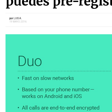
puedes pre-regis
por
LUIS A.
19 MAYO 2016