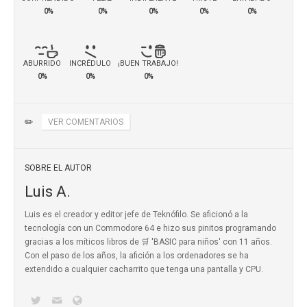
0%
0%
0%
0%
0%
ABURRIDO
INCRÉDULO
¡BUEN TRABAJO!
0%
0%
0%
✏️
VER COMENTARIOS
SOBRE EL AUTOR
Luis A.
Luis es el creador y editor jefe de Teknófilo. Se aficionó a la
tecnología con un Commodore 64 e hizo sus pinitos programando
gracias a los míticos
libros de 🛒 'BASIC para niños'
con 11 años.
Con el paso de los años, la afición a los ordenadores se ha
extendido a cualquier cacharrito que tenga una pantalla y CPU.