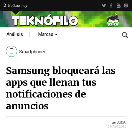
2
Noticias hoy
Análisis
Marcas
Smartphones
Samsung bloqueará las
apps que llenan tus
notificaciones de
anuncios
por
LUIS A.
13 MAYO 2026