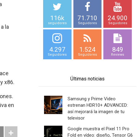
a
116k
71.710
24.900
seguidores
Seguidores
Seguidores
a la
s
4.297
1.524
849
Seguidores
Seguidores
Reviews
hace
Últimas noticias
y x86.
iones.
Samsung y Prime Video
iva en
estrenan HDR10+ ADVANCED:
así mejorará la imagen de tu
televisor
Google muestra el Pixel 11 Pro
Fold en vídeo: diseño, Tensor G6