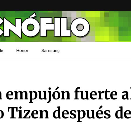
le
Honor
Samsung
 empujón fuerte a
o Tizen después de