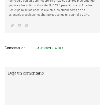
tecnología con un Commodore 64 e hizo sus pinitos programando
gracias a los míticos
libros de 🛒 'BASIC para niños'
con 11 años.
Con el paso de los años, la afición a los ordenadores se ha
extendido a cualquier cacharrito que tenga una pantalla y CPU.
Comentarios
DEJA UN COMENTARIO
Deja un comentario