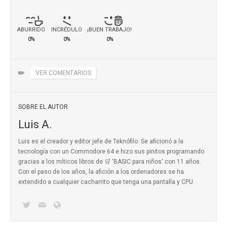
ABURRIDO
INCRÉDULO
¡BUEN TRABAJO!
0%
0%
0%
✏️
VER COMENTARIOS
SOBRE EL AUTOR
Luis A.
Luis es el creador y editor jefe de Teknófilo. Se aficionó a la
tecnología con un Commodore 64 e hizo sus pinitos programando
gracias a los míticos
libros de 🛒 'BASIC para niños'
con 11 años.
Con el paso de los años, la afición a los ordenadores se ha
extendido a cualquier cacharrito que tenga una pantalla y CPU.