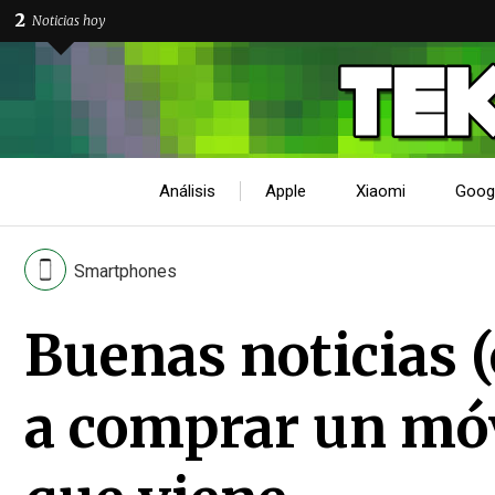
2
Noticias hoy
Análisis
Apple
Xiaomi
Goog
Smartphones
Buenas noticias (
a comprar un móv