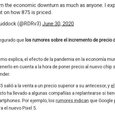
om the economic downturn as much as anyone. I ex
nt on how 875 is priced.
 Ruddock (@RDRv3)
June 30, 2020
segurado que
los rumores sobre el incremento de precio d
smo explica, el efecto de la pandemia en la economía mun
erlo en cuenta a la hora de poner precio al nuevo chip s
nder.
 salió a la venta a un precio superior a su antecesor, y
el
Esto ha llevado a algunas compañías a replantearse si tie
artphones. Por ejemplo, los
rumores indican
que Google 
a el nuevo Pixel 5.