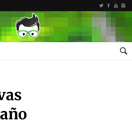
 vas
 año