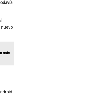
todavía
l
l nuevo
án más
Android