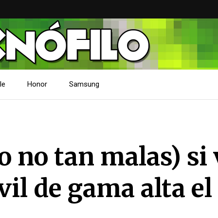
le
Honor
Samsung
o no tan malas) si
il de gama alta el