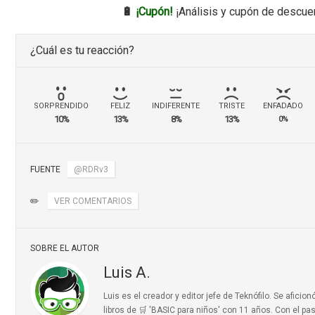
🔋
¡Cupón!
¡Análisis y cupón de descue
¿Cuál es tu reacción?
SORPRENDIDO
FELIZ
INDIFERENTE
TRISTE
ENFADADO
10%
13%
8%
13%
0%
FUENTE
@RDRv3
✏️
VER COMENTARIOS
SOBRE EL AUTOR
Luis A.
Luis es el creador y editor jefe de Teknófilo. Se afic
libros de 🛒 'BASIC para niños'
con 11 años. Con el pas