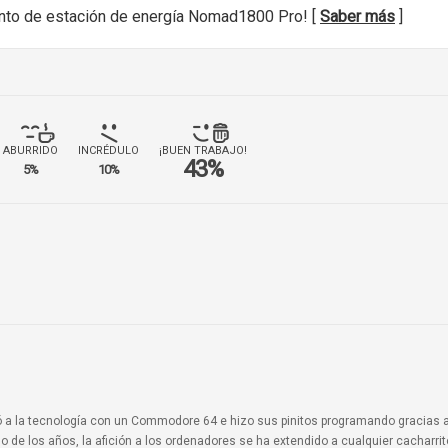
nto de estación de energía Nomad1800 Pro! [
Saber más
]
ABURRIDO
INCRÉDULO
¡BUEN TRABAJO!
43%
5%
10%
ionó a la tecnología con un Commodore 64 e hizo sus pinitos programando gracias 
o de los años, la afición a los ordenadores se ha extendido a cualquier cacharri