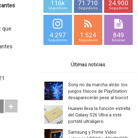
116k
71.710
24.900
cantes
seguidores
Seguidores
Seguidores
z que
4.297
1.524
849
Seguidores
Seguidores
Reviews
cantes
Últimas noticias
21
Sony no da marcha atrás: los
juegos físicos de PlayStation
desaparecerán pese al boicot
Huawei lleva la función estrella
del Galaxy S26 Ultra a este
portátil ultraligero
Samsung y Prime Video