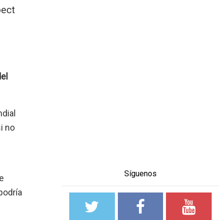
pect
el
dial
i no
Síguenos
ne
podría