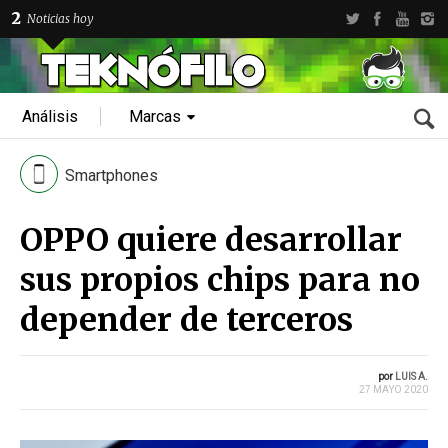
2
Noticias hoy
Análisis
Marcas
Smartphones
OPPO quiere desarrollar
sus propios chips para no
depender de terceros
por
LUIS A.
27 MAYO 2020