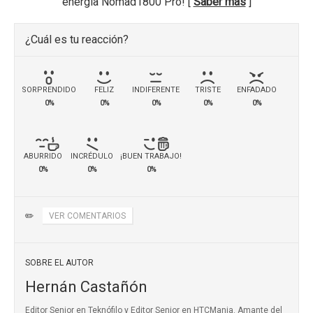
energía Nomad1800 Pro! [
Saber más
]
¿Cuál es tu reacción?
SORPRENDIDO
FELIZ
INDIFERENTE
TRISTE
ENFADADO
0%
0%
0%
0%
0%
ABURRIDO
INCRÉDULO
¡BUEN TRABAJO!
0%
0%
0%
✏️
VER COMENTARIOS
SOBRE EL AUTOR
Hernán Castañón
Editor Senior en Teknófilo y Editor Senior en HTCMania. Amante del