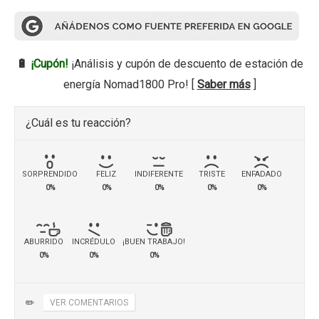
🔋
¡Cupón!
¡Análisis y cupón de descuento de estación de
energía Nomad1800 Pro! [
Saber más
]
¿Cuál es tu reacción?
SORPRENDIDO
FELIZ
INDIFERENTE
TRISTE
ENFADADO
0%
0%
0%
0%
0%
ABURRIDO
INCRÉDULO
¡BUEN TRABAJO!
0%
0%
0%
✏️
VER COMENTARIOS