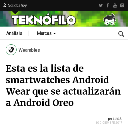
2
Noticias hoy
Análisis
Marcas
Wearables
Esta es la lista de
smartwatches Android
Wear que se actualizarán
a Android Oreo
por
LUIS A.
10 DICIEMBRE 2017