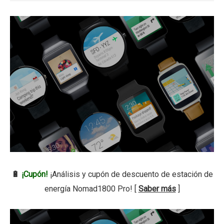
🔋
¡Cupón!
¡Análisis y cupón de descuento de estación de
energía Nomad1800 Pro! [
Saber más
]