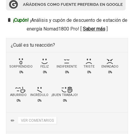
🔋
¡Cupón!
¡Análisis y cupón de descuento de estación de
energía Nomad1800 Pro! [
Saber más
]
¿Cuál es tu reacción?
SORPRENDIDO
FELIZ
INDIFERENTE
TRISTE
ENFADADO
0%
0%
0%
0%
0%
ABURRIDO
INCRÉDULO
¡BUEN TRABAJO!
0%
0%
0%
✏️
VER COMENTARIOS