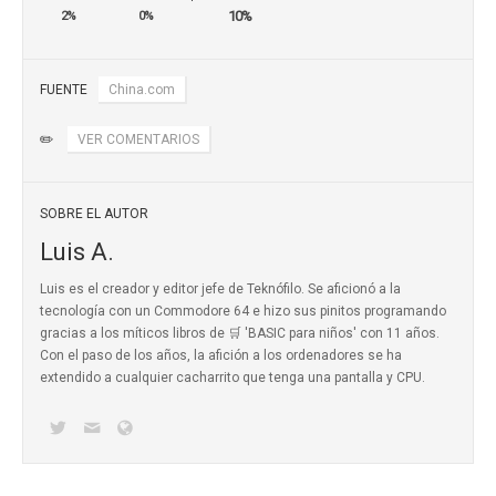
10%
2%
0%
FUENTE
China.com
✏️
VER COMENTARIOS
SOBRE EL AUTOR
Luis A.
Luis es el creador y editor jefe de Teknófilo. Se aficionó a la
tecnología con un Commodore 64 e hizo sus pinitos programando
gracias a los míticos
libros de 🛒 'BASIC para niños'
con 11 años.
Con el paso de los años, la afición a los ordenadores se ha
extendido a cualquier cacharrito que tenga una pantalla y CPU.