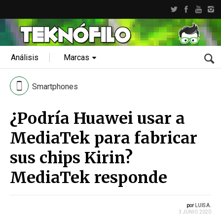
Análisis
Marcas
Smartphones
¿Podría Huawei usar a
MediaTek para fabricar
sus chips Kirin?
MediaTek responde
por
LUIS A.
3 JUNIO 2020