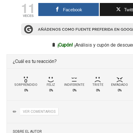
11
Facebook
Twit
VECES
🔋
¡Cupón!
¡Análisis y cupón de descue
¿Cuál es tu reacción?
SORPRENDIDO
FELIZ
INDIFERENTE
TRISTE
ENFADADO
0%
0%
0%
0%
0%
✏️
VER COMENTARIOS
SOBRE EL AUTOR