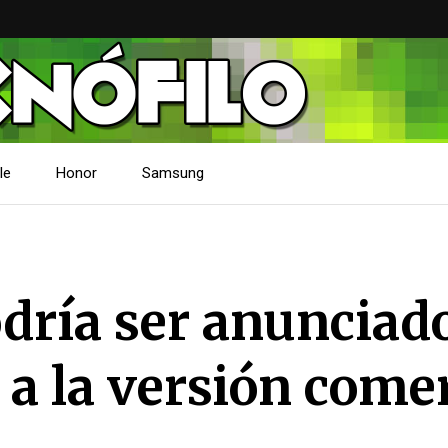
le
Honor
Samsung
dría ser anunciad
a la versión comer