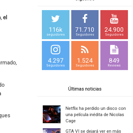
,
el
116k
71.710
24.900
seguidores
Seguidores
Seguidores
4.297
1.524
849
irmado,
Seguidores
Seguidores
Reviews
do
Últimas noticias
a
Netflix ha perdido un disco con
una película inédita de Nicolas
ques
Cage
GTA VI se dejará ver en más