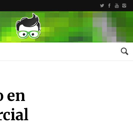
o en
cial