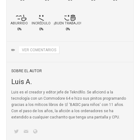
ABURRIDO
INCRÉDULO
¡BUEN TRABAJO!
0%
0%
0%
✏️
VER COMENTARIOS
SOBRE EL AUTOR
Luis A.
Luis es el creador y editor jefe de Teknófilo. Se aficionó a la
tecnología con un Commodore 64 e hizo sus pinitos programando
gracias a los míticos
libros de 🛒 'BASIC para niños'
con 11 años.
Con el paso de los años, la afición a los ordenadores se ha
extendido a cualquier cacharrito que tenga una pantalla y CPU.